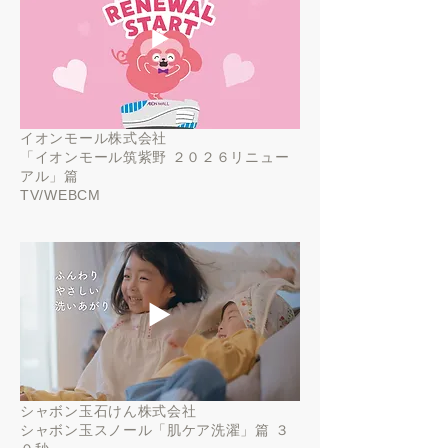
▶️
イオンモール株式会社
「イオンモール筑紫野 ２０２６リニュー
アル」篇
TV/WEBCM
▶️
シャボン玉石けん株式会社
シャボン玉スノール「肌ケア洗濯」篇 ３