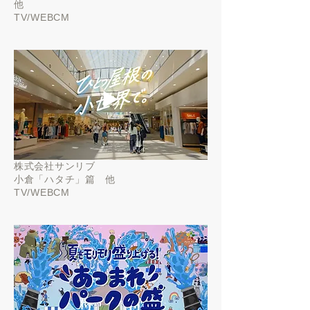
他
TV/WEBCM
▶️
株式会社サンリブ
小倉「ハタチ」篇 他
TV/WEBCM