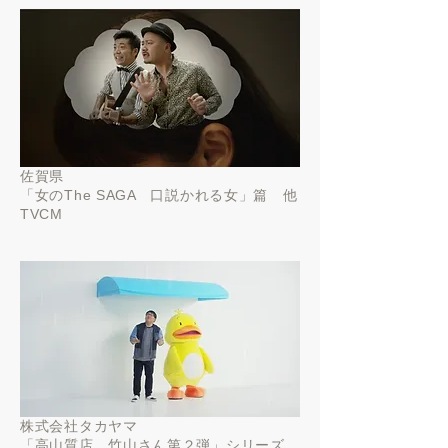
佐賀県
「
女のThe SAGA 口説かれる女」篇 他
TVCM
株式会社タカヤマ
「
高山質店 竹山さん第２弾」シリーズ