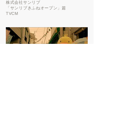
株式会社サンリブ
「
サンリブきふねオープン」篇
TVCM
株式会社タカヤマ
高山質店 １００周年ブランドCM 商店
街 １００篇 他
TVCM
▶️