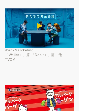
▶️
iBankMarcketing
「Wallet＋」篇 「Debit＋」篇 他
TVCM