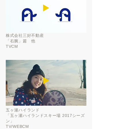
▶️
株式会社三好不動産
「
右腕」篇 他
TVCM
▶️
五ヶ瀬ハイランド
「
五ヶ瀬ハイランドスキー場 2017シーズ
ン」
TV/WEBCM