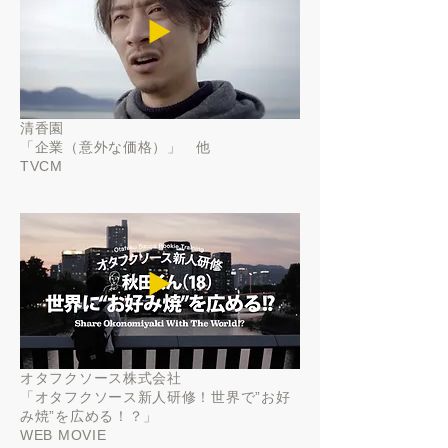
▶️
清香園
「企業（意外な価格）」 他
TVCM
▶️
オタフクソース株式会社
「オタフクソース新人研修！
世界で”お好
み焼”を広める！？」
WEB MOVIE