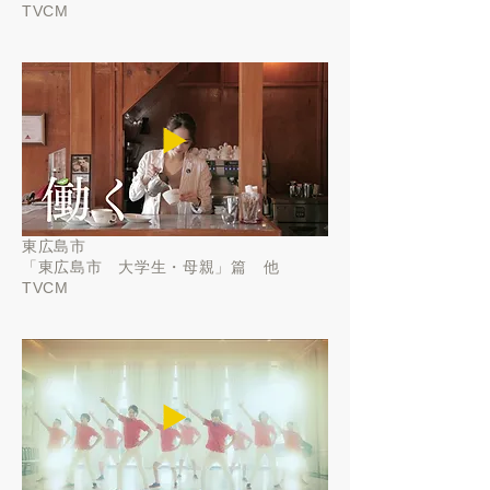
TVCM
▶️
東広島市
「
東広島市 大学生・母親」篇 他
TVCM
▶️