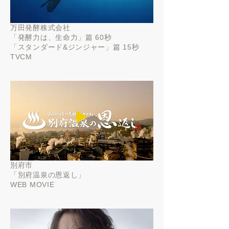
万田発酵株式会社
「発酵力は、生命力」篇 60秒
「スタンダード&ジンジャー」篇 15秒
TVCM
▶️
別府市
「
別府温泉の恩返し」
WEB MOVIE