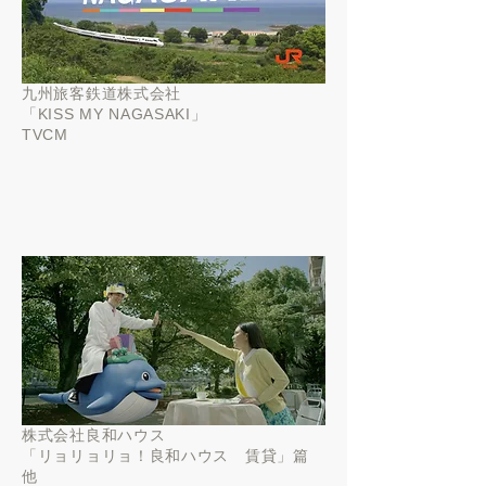
九州旅客鉄道株式会社
「KISS MY NAGASAKI
」
TVCM
株式会社良和ハウス
「
リョリョリョ！良和ハウス 賃貸」篇
他