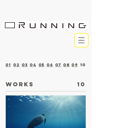
01
02
03
04
05
06
07
08
09
10
WORKS
10