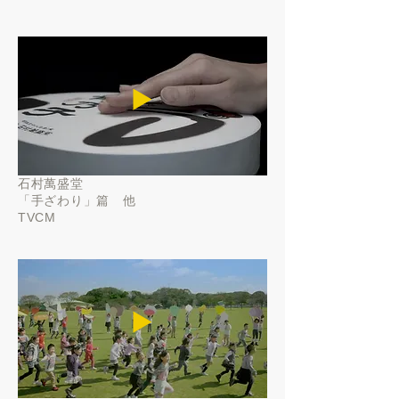
▶️
石村萬盛堂
「手ざわり」篇 他
TVCM
▶️